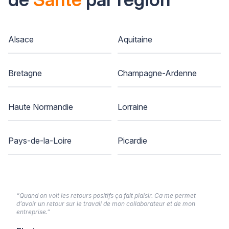
Alsace
Aquitaine
Bretagne
Champagne-Ardenne
Haute Normandie
Lorraine
Pays-de-la-Loire
Picardie
“Quand on voit les retours positifs ça fait plaisir. Ca me permet
d’avoir un retour sur le travail de mon collaborateur et de mon
entreprise.”